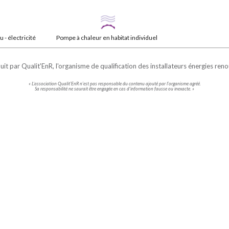
- électricité
Pompe à chaleur en habitat individuel
uit par
Qualit'EnR
, l'organisme de qualification des installateurs énergies ren
« L'association Qualit’EnR n’est pas responsable du contenu ajouté par l’organisme agréé.
Sa responsabilité ne saurait être engagée en cas d’information fausse ou inexacte. »