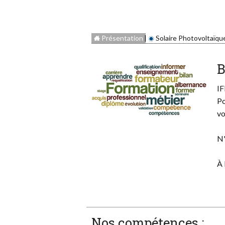
Présentation
Solaire Photovoltaïqu
B
IF
Po
vo
N'
À 
Nos compétences :