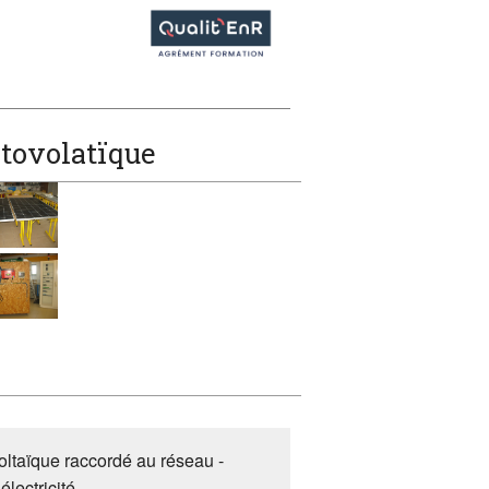
otovolatïque
ltaïque raccordé au réseau -
électricité