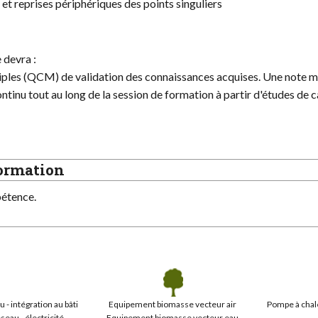
t reprises périphériques des points singuliers
e devra :
ltiples (QCM) de validation des connaissances acquises. Une note 
ntinu tout au long de la session de formation à partir d'études de c
formation
pétence.
- intégration au bâti
Equipement biomasse vecteur air
Pompe à chale
eau - électricité
Equipement biomasse vecteur eau