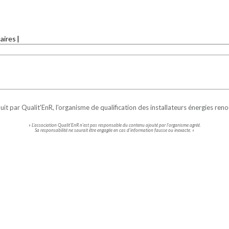
ires
uit par
Qualit'EnR
, l'organisme de qualification des installateurs énergies ren
« L'association Qualit’EnR n’est pas responsable du contenu ajouté par l’organisme agréé.
Sa responsabilité ne saurait être engagée en cas d’information fausse ou inexacte. »