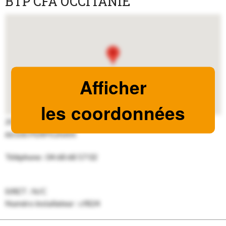
BTP CFA OCCITANIE
Afficher
les coordonnées
205 rue Félix Trombe
66100 PERPIGNAN
Téléphone : 04 68 68 57 02
SIRET : N/C
Numéro installateur : cf824