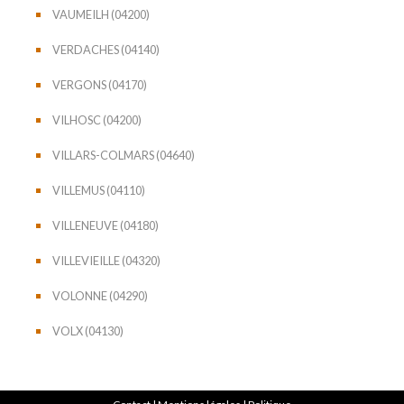
VAUMEILH (04200)
VERDACHES (04140)
VERGONS (04170)
VILHOSC (04200)
VILLARS-COLMARS (04640)
VILLEMUS (04110)
VILLENEUVE (04180)
VILLEVIEILLE (04320)
VOLONNE (04290)
VOLX (04130)