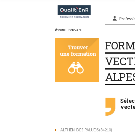
Professi
Accueil
> Annuaire
FORM
VECTE
ALPE
Séle
vecte
ALTHEN-DES-PALUDS (84210)