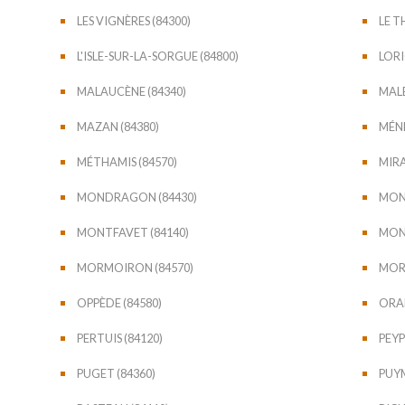
LES VIGNÈRES (84300)
LE T
L'ISLE-SUR-LA-SORGUE (84800)
LORI
MALAUCÈNE (84340)
MAL
MAZAN (84380)
MÉNE
MÉTHAMIS (84570)
MIRA
MONDRAGON (84430)
MONI
MONTFAVET (84140)
MONT
MORMOIRON (84570)
MORN
OPPÈDE (84580)
ORAN
PERTUIS (84120)
PEYP
PUGET (84360)
PUYM