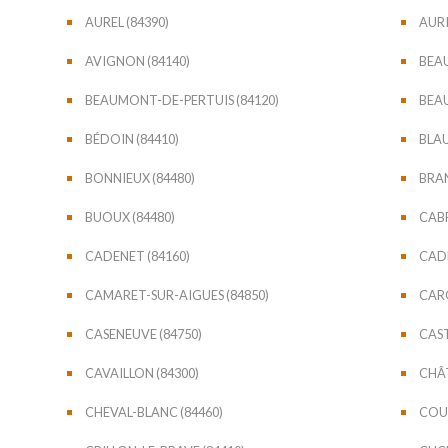
AUREL (84390)
AURI
AVIGNON (84140)
BEAU
BEAUMONT-DE-PERTUIS (84120)
BEA
BÉDOIN (84410)
BLAU
BONNIEUX (84480)
BRAN
BUOUX (84480)
CABR
CADENET (84160)
CADE
CAMARET-SUR-AIGUES (84850)
CARO
CASENEUVE (84750)
CAST
CAVAILLON (84300)
CHÂ
CHEVAL-BLANC (84460)
COU