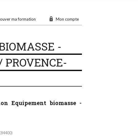
ouver ma formation
Mon compte
BIOMASSE -
 / PROVENCE-
tion Equipement biomasse -
(84400)