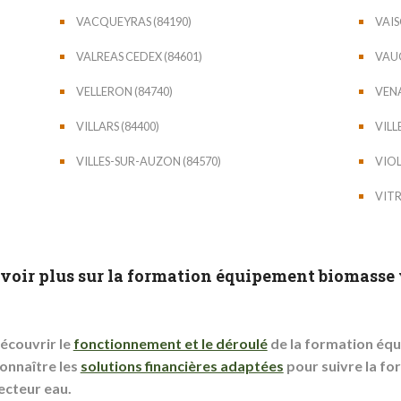
VACQUEYRAS (84190)
VAIS
VALREAS CEDEX (84601)
VAUG
VELLERON (84740)
VENA
VILLARS (84400)
VILL
VILLES-SUR-AUZON (84570)
VIOL
VITR
voir plus sur la formation équipement biomasse 
écouvrir le
fonctionnement et le déroulé
de la formation éq
onnaître les
solutions financières adaptées
pour suivre la f
ecteur eau.