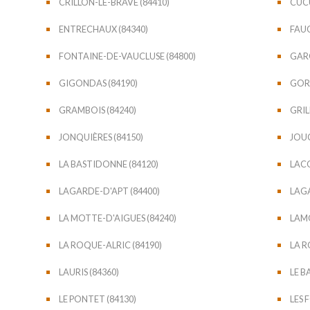
CRILLON-LE-BRAVE (84410)
CUCU
ENTRECHAUX (84340)
FAUC
FONTAINE-DE-VAUCLUSE (84800)
GARG
GIGONDAS (84190)
GORD
GRAMBOIS (84240)
GRIL
JONQUIÈRES (84150)
JOUC
LA BASTIDONNE (84120)
LACO
LAGARDE-D'APT (84400)
LAGA
LA MOTTE-D'AIGUES (84240)
LAM
LA ROQUE-ALRIC (84190)
LA R
LAURIS (84360)
LE B
LE PONTET (84130)
LES 