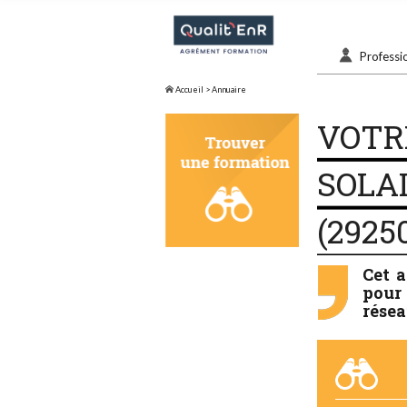
Professi
Accueil
> Annuaire
VOTR
SOLAI
(2925
Cet 
pour 
résea