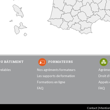
DU BÂTIMENT
FORMATEURS
velables
Nos agréments formateurs
Agréme
Les supports de formation
Droit d
Formations en ligne
Appels 
FAQ
FAQ
Contact
|
Mention