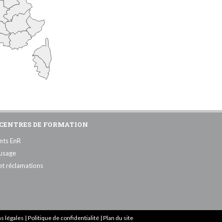
CENTRES DE FORMATION
nts EnR
'usage
et réclamations
s légales
|
Politique de confidentialité
|
Plan du site