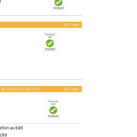
l
557.3 km
LE BOURGET DU LAC (73)
822.8 km
tion au bâti
cité