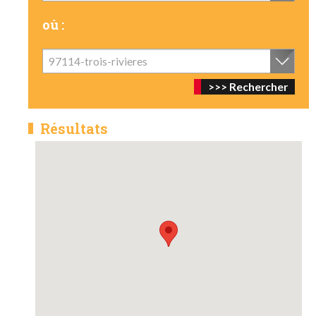
où :
97114-trois-rivieres
Résultats