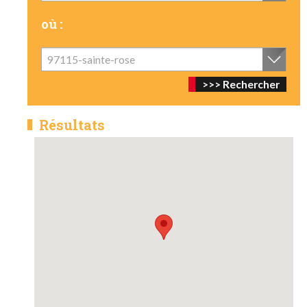
où :
97115-sainte-rose
Résultats