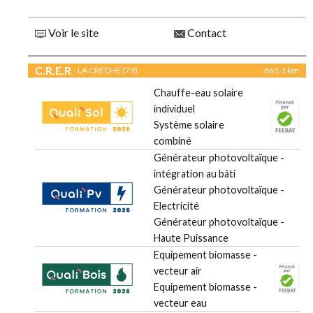
Voir le site
Contact
C.R.E.R
- LA CRECHE (79)
861.1 km
Chauffe-eau solaire
individuel
Système solaire
combiné
Générateur photovoltaïque -
intégration au bâti
Générateur photovoltaïque -
Electricité
Générateur photovoltaïque -
Haute Puissance
Equipement biomasse -
vecteur air
Equipement biomasse -
vecteur eau