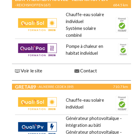
- REICHSHOFFEN (67)
684.5 km
Chauffe-eau solaire
individuel
Système solaire
combiné
Pompe à chaleur en
habitat individuel
Voir le site
Contact
GRETA89
- AUXERRE CEDEX (89)
710.7 km
Chauffe-eau solaire
individuel
Générateur photovoltaïque -
intégration au bâti
Générateur photovoltaïque -