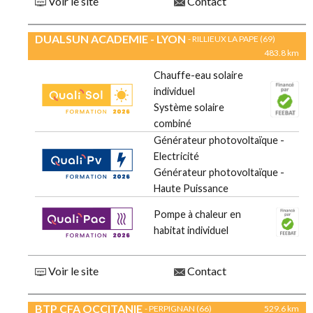
Voir le site
Contact
DUALSUN ACADEMIE - LYON
- RILLIEUX LA PAPE (69)
483.8 km
Chauffe-eau solaire
individuel
Système solaire
combiné
Générateur photovoltaïque -
Electricité
Générateur photovoltaïque -
Haute Puissance
Pompe à chaleur en
habitat individuel
Voir le site
Contact
BTP CFA OCCITANIE
- PERPIGNAN (66)
529.6 km