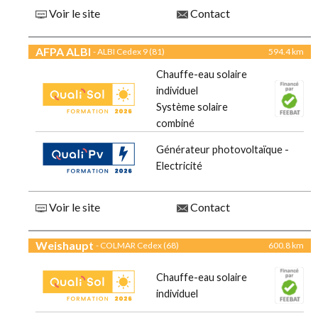
Voir le site
Contact
AFPA ALBI
- ALBI Cedex 9 (81)
594.4 km
Chauffe-eau solaire
individuel
Système solaire
combiné
Générateur photovoltaïque -
Electricité
Voir le site
Contact
Weishaupt
- COLMAR Cedex (68)
600.8 km
Chauffe-eau solaire
individuel