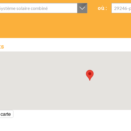
où :
Système solaire combiné
29246-p
ts
 carte