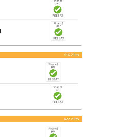
l
410.2 km
422.2 km