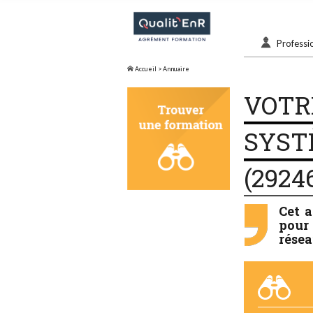
Professi
Accueil
> Annuaire
VOTR
SYST
(2924
Cet 
pour 
résea