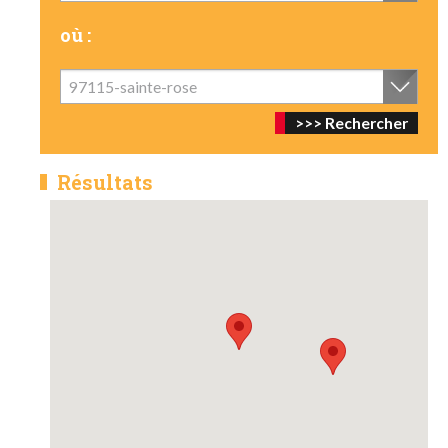
où :
97115-sainte-rose
Résultats