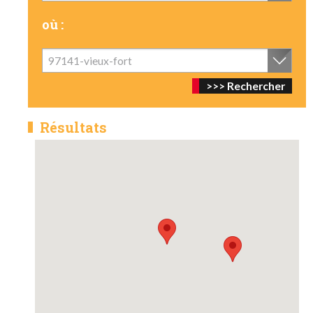
où :
97141-vieux-fort
Résultats