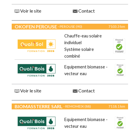
Voir le site
Contact
OKOFEN PEROUSE
- PEROUSE (90)
7103.3 km
Chauffe-eau solaire
individuel
Système solaire
combiné
Equipement biomasse -
vecteur eau
Voir le site
Contact
BIOMASSTERRE SARL
- REMOMEIX (88)
7118.1 km
Equipement biomasse -
vecteur eau