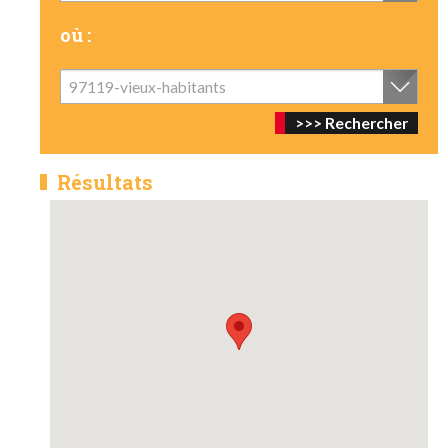
où :
97119-vieux-habitants
Résultats