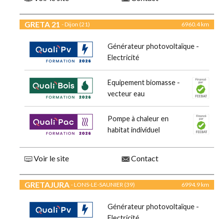
GRETA 21
- Dijon (21)
6960.4 km
Générateur photovoltaïque -
Electricité
Equipement biomasse -
vecteur eau
Pompe à chaleur en
habitat individuel
Voir le site
Contact
GRETAJURA
- LONS-LE-SAUNIER (39)
6994.9 km
Générateur photovoltaïque -
Electricité