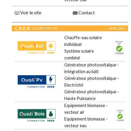
Voir le site
Contact
C.R.E.R
- LA CRECHE (79)
6542.2 km
Chauffe-eau solaire
individuel
Système solaire
combiné
Générateur photovoltaïque -
intégration au bâti
Générateur photovoltaïque -
Electricité
Générateur photovoltaïque -
Haute Puissance
Equipement biomasse -
vecteur air
Equipement biomasse -
vecteur eau