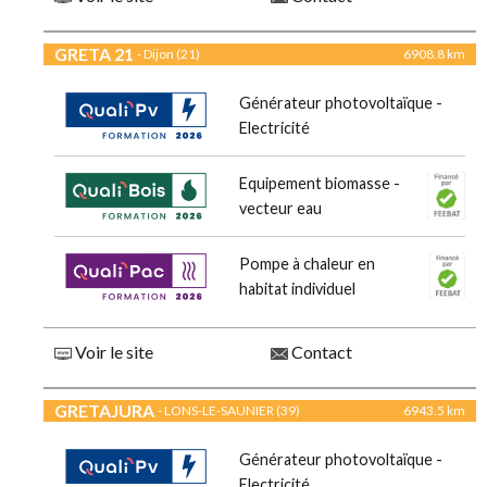
GRETA 21
- Dijon (21)
6908.8 km
Générateur photovoltaïque -
Electricité
Equipement biomasse -
vecteur eau
Pompe à chaleur en
habitat individuel
Voir le site
Contact
GRETAJURA
- LONS-LE-SAUNIER (39)
6943.5 km
Générateur photovoltaïque -
Electricité