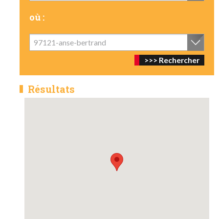
où :
97121-anse-bertrand
Résultats