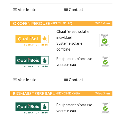
Voir le site
Contact
OKOFEN PEROUSE
- PEROUSE (90)
7051.6 km
Chauffe-eau solaire
individuel
Système solaire
combiné
Equipement biomasse -
vecteur eau
Voir le site
Contact
BIOMASSTERRE SARL
- REMOMEIX (88)
7066.3 km
Equipement biomasse -
vecteur eau