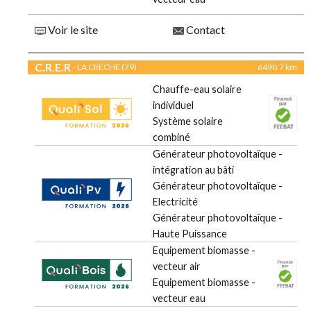
Voir le site
Contact
C.R.E.R
- LA CRECHE (79)
6490.7 km
Chauffe-eau solaire
individuel
Système solaire
combiné
Générateur photovoltaïque -
intégration au bâti
Générateur photovoltaïque -
Electricité
Générateur photovoltaïque -
Haute Puissance
Equipement biomasse -
vecteur air
Equipement biomasse -
vecteur eau