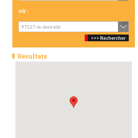
où :
97127-la-desirade
Résultats