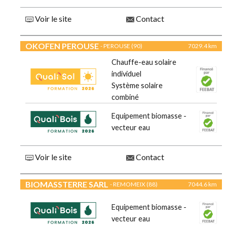
Voir le site
Contact
OKOFEN PEROUSE
- PEROUSE (90)
7029.4 km
Chauffe-eau solaire
individuel
Système solaire
combiné
Equipement biomasse -
vecteur eau
Voir le site
Contact
BIOMASSTERRE SARL
- REMOMEIX (88)
7044.6 km
Equipement biomasse -
vecteur eau