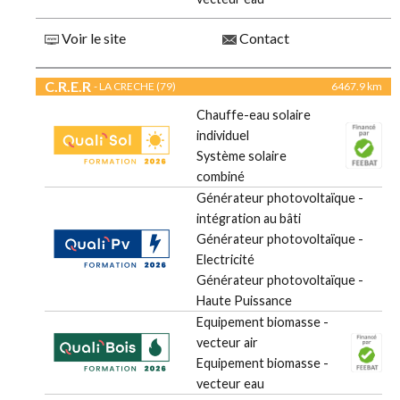
Voir le site
Contact
C.R.E.R
- LA CRECHE (79)
6467.9 km
Chauffe-eau solaire
individuel
Système solaire
combiné
Générateur photovoltaïque -
intégration au bâti
Générateur photovoltaïque -
Electricité
Générateur photovoltaïque -
Haute Puissance
Equipement biomasse -
vecteur air
Equipement biomasse -
vecteur eau