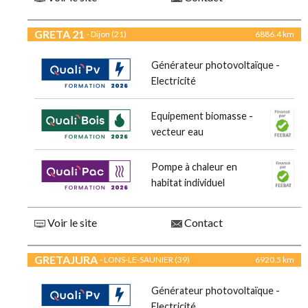
GRETA 21
- Dijon (21)
6886.4 km
Générateur photovoltaïque -
Electricité
Equipement biomasse -
vecteur eau
Pompe à chaleur en
habitat individuel
Voir le site
Contact
GRETAJURA
- LONS-LE-SAUNIER (39)
6920.5 km
Générateur photovoltaïque -
Electricité