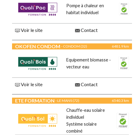
Pompe à chaleur en
habitat individuel
Voir le site
Contact
OKOFEN CONDOM
- CONDOM (32)
6481.9 km
Equipement biomasse -
vecteur eau
Voir le site
Contact
ETE FORMATION
- LE MANS (72)
6540.3 km
Chauffe-eau solaire
individuel
Système solaire
combiné