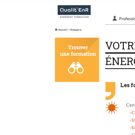
Professi
Accueil
> Annuaire
VOTR
ÉNERG
Les f
Cen
C
S
S
C