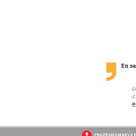
En sa
D
C
P
PROFESSIONNELS 