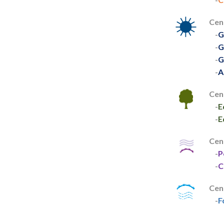
Cen
G
G
G
A
Cen
E
E
Cen
P
C
Cen
F