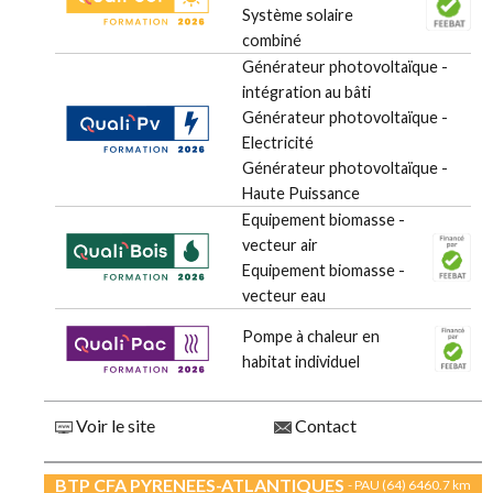
Système solaire
combiné
Générateur photovoltaïque -
intégration au bâti
Générateur photovoltaïque -
Electricité
Générateur photovoltaïque -
Haute Puissance
Equipement biomasse -
vecteur air
Equipement biomasse -
vecteur eau
Pompe à chaleur en
habitat individuel
Voir le site
Contact
BTP CFA PYRENEES-ATLANTIQUES
- PAU (64)
6460.7 km