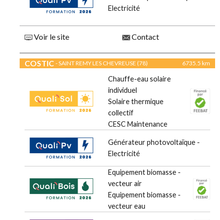
Electricité
Voir le site
Contact
COSTIC
- SAINT REMY LES CHEVREUSE (78)
6735.5 km
Chauffe-eau solaire
individuel
Solaire thermique
collectif
CESC Maintenance
Générateur photovoltaïque -
Electricité
Equipement biomasse -
vecteur air
Equipement biomasse -
vecteur eau