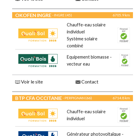
OKOFEN INGRE
- INGRE (45)
6705.9 km
Chauffe-eau solaire
individuel
Système solaire
combiné
Equipement biomasse -
vecteur eau
Voir le site
Contact
BTP CFA OCCITANIE
- PERPIGNAN (66)
6714.8 km
Chauffe-eau solaire
individuel
Générateur photovoltaïque -