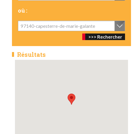
où :
97140-capesterre-de-marie-galante
Résultats