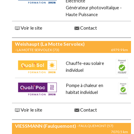
Electricité
Générateur photovoltaïque -
Haute Puissance
Voir le site
Contact
Weishaupt (La Motte Servolex)
- LA MOTTE SERVOLEX (73)
6979.9 km
Chauffe-eau solaire
individuel
Pompe à chaleur en
habitat individuel
Voir le site
Contact
VIESSMANN (Faulquemont)
- FAULQUEMONT (57)
7070.5 km