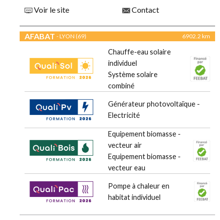
Voir le site
Contact
AFABAT
- LYON (69)
6902.2 km
Chauffe-eau solaire
individuel
Système solaire
combiné
Générateur photovoltaïque -
Electricité
Equipement biomasse -
vecteur air
Equipement biomasse -
vecteur eau
Pompe à chaleur en
habitat individuel