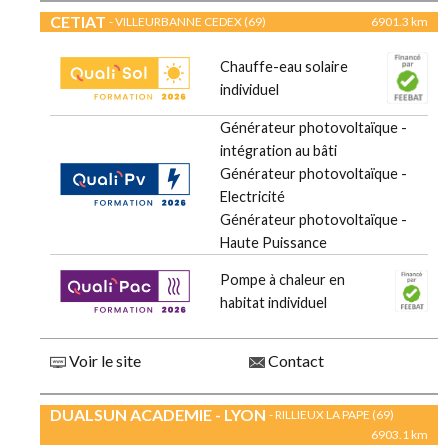
CETIAT
- VILLEURBANNE CEDEX (69)
6901.3 km
Chauffe-eau solaire
individuel
Générateur photovoltaïque -
intégration au bâti
Générateur photovoltaïque -
Electricité
Générateur photovoltaïque -
Haute Puissance
Pompe à chaleur en
habitat individuel
Voir le site
Contact
DUALSUN ACADEMIE - LYON
- RILLIEUX LA PAPE (69)
6903.1 km