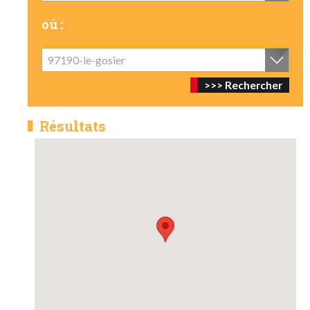
où :
97190-le-gosier
Résultats