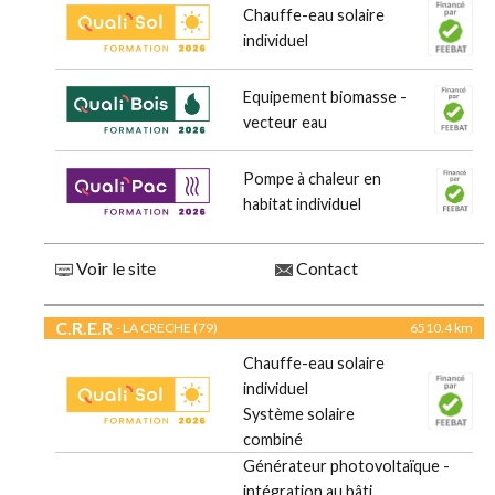
Chauffe-eau solaire
individuel
Equipement biomasse -
vecteur eau
Pompe à chaleur en
habitat individuel
Voir le site
Contact
C.R.E.R
- LA CRECHE (79)
6510.4 km
Chauffe-eau solaire
individuel
Système solaire
combiné
Générateur photovoltaïque -
intégration au bâti