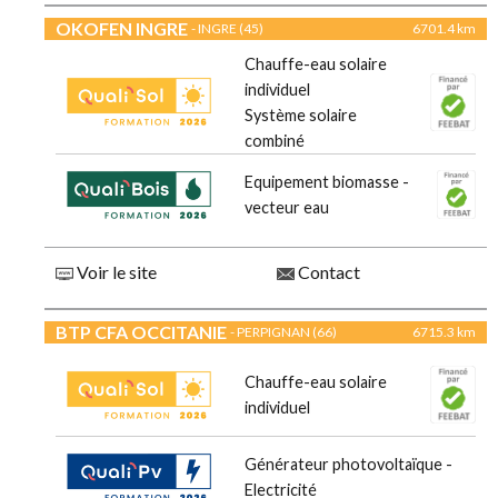
OKOFEN INGRE
- INGRE (45)
6701.4 km
Chauffe-eau solaire
individuel
Système solaire
combiné
Equipement biomasse -
vecteur eau
Voir le site
Contact
BTP CFA OCCITANIE
- PERPIGNAN (66)
6715.3 km
Chauffe-eau solaire
individuel
Générateur photovoltaïque -
Electricité