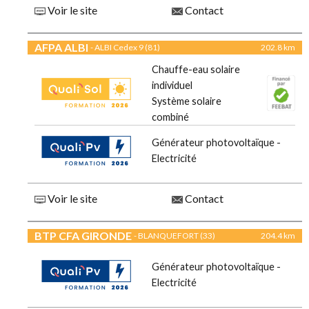
Voir le site
Contact
AFPA ALBI
- ALBI Cedex 9 (81)
202.8 km
Chauffe-eau solaire
individuel
Système solaire
combiné
Générateur photovoltaïque -
Electricité
Voir le site
Contact
BTP CFA GIRONDE
- BLANQUEFORT (33)
204.4 km
Générateur photovoltaïque -
Electricité