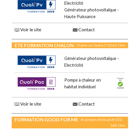
Electricité
Générateur photovoltaïque -
Haute Puissance
Voir le site
Contact
ETE FORMATION CHALON
- Chalon sur Saône (71)
561.5 km
Générateur photovoltaïque -
Electricité
Pompe à chaleur en
habitat individuel
Voir le site
Contact
FORMATION GOOD FOR ME
- St Jacques de la Lande (35)
565.1 km