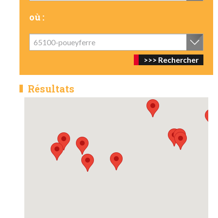
où :
65100-poueyferre
Résultats