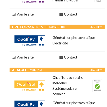
habitat individuel
Voir le site
Contact
CPE FORMATION
- BOURGES (18)
479.3 km
Générateur photovoltaïque -
Electricité
Voir le site
Contact
AFABAT
- LYON (69)
489.4 km
Chauffe-eau solaire
individuel
Système solaire
combiné
Générateur photovoltaïque -