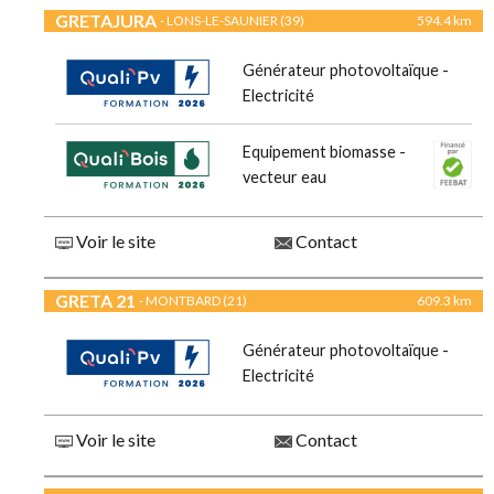
GRETAJURA
- LONS-LE-SAUNIER (39)
594.4 km
Générateur photovoltaïque -
Electricité
Equipement biomasse -
vecteur eau
Voir le site
Contact
GRETA 21
- MONTBARD (21)
609.3 km
Générateur photovoltaïque -
Electricité
Voir le site
Contact