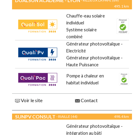
DUALSUN ACADEMIE - LYON
- RILLIEUX LA PAPE (69)
495.1 km
Chauffe-eau solaire
individuel
Système solaire
combiné
Générateur photovoltaïque -
Electricité
Générateur photovoltaïque -
Haute Puissance
Pompe à chaleur en
habitat individuel
Voir le site
Contact
SUNPV CONSULT
- RIAILLE (44)
498.4 km
Générateur photovoltaïque -
intégration au bâti