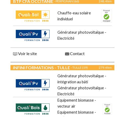
BTP CFA OCCITANIE
- PERPIGNAN (66)
248.4 km
Chauffe-eau solaire
individuel
Générateur photovoltaïque -
Electricité
Voir le site
Contact
INFINI FORMATIONS - TULLE
- TULLE (19)
279.4 km
Générateur photovoltaïque -
intégration au bâti
Générateur photovoltaïque -
Electricité
Equipement biomasse -
vecteur air
Equipement biomasse -