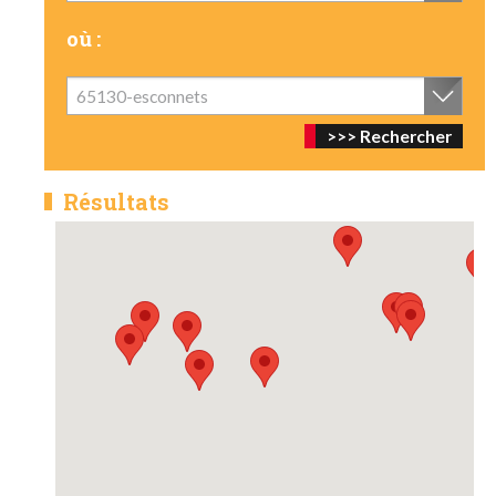
où :
65130-esconnets
Résultats