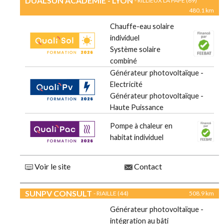
DUALSUN ACADEMIE - LYON
- RILLIEUX LA PAPE (69)
480.1 km
Chauffe-eau solaire
individuel
Système solaire
combiné
Générateur photovoltaïque -
Electricité
Générateur photovoltaïque -
Haute Puissance
Pompe à chaleur en
habitat individuel
Voir le site
Contact
SUNPV CONSULT
- RIAILLE (44)
508.9 km
Générateur photovoltaïque -
intégration au bâti