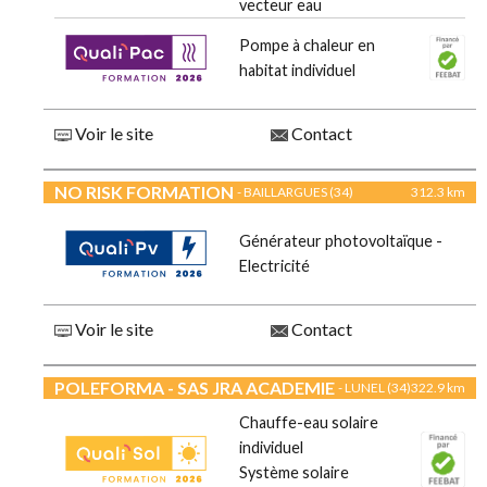
vecteur eau
Pompe à chaleur en
habitat individuel
Voir le site
Contact
NO RISK FORMATION
- BAILLARGUES (34)
312.3 km
Générateur photovoltaïque -
Electricité
Voir le site
Contact
POLEFORMA - SAS JRA ACADEMIE
- LUNEL (34)
322.9 km
Chauffe-eau solaire
individuel
Système solaire