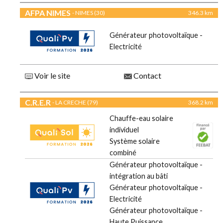
AFPA NIMES
- NIMES (30)
346.3 km
Générateur photovoltaïque -
Electricité
Voir le site
Contact
C.R.E.R
- LA CRECHE (79)
368.2 km
Chauffe-eau solaire
individuel
Système solaire
combiné
Générateur photovoltaïque -
intégration au bâti
Générateur photovoltaïque -
Electricité
Générateur photovoltaïque -
Haute Puissance