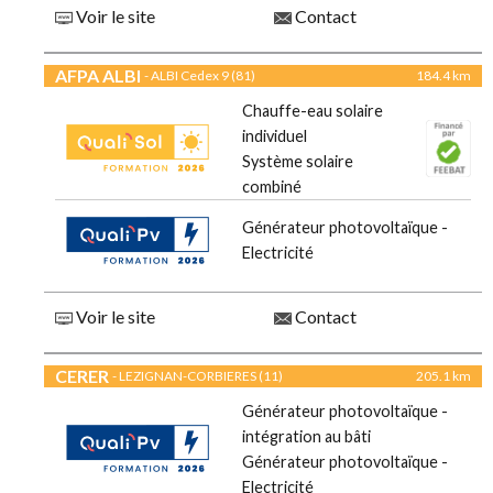
Voir le site
Contact
AFPA ALBI
- ALBI Cedex 9 (81)
184.4 km
Chauffe-eau solaire
individuel
Système solaire
combiné
Générateur photovoltaïque -
Electricité
Voir le site
Contact
CERER
- LEZIGNAN-CORBIERES (11)
205.1 km
Générateur photovoltaïque -
intégration au bâti
Générateur photovoltaïque -
Electricité