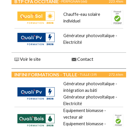
BTP CFA OCCITANIE
- PERPIGNAN (66)
223.4 km
Chauffe-eau solaire
individuel
Générateur photovoltaïque -
Electricité
Voir le site
Contact
INFINI FORMATIONS - TULLE
- TULLE (19)
272.6 km
Générateur photovoltaïque -
intégration au bâti
Générateur photovoltaïque -
Electricité
Equipement biomasse -
vecteur air
Equipement biomasse -