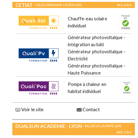
CETIAT
- VILLEURBANNE CEDEX (69)
461.6 km
Chauffe-eau solaire
individuel
Générateur photovoltaïque -
intégration au bâti
Générateur photovoltaïque -
Electricité
Générateur photovoltaïque -
Haute Puissance
Pompe à chaleur en
habitat individuel
Voir le site
Contact
DUALSUN ACADEMIE - LYON
- RILLIEUX LA PAPE (69)
465.1 km