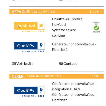
AFPA ALBI
- ALBI Cedex 9 (81)
171.3 km
Chauffe-eau solaire
individuel
Système solaire
combiné
Générateur photovoltaïque -
Electricité
Voir le site
Contact
CERER
- LEZIGNAN-CORBIERES (11)
199 km
Générateur photovoltaïque -
intégration au bâti
Générateur photovoltaïque -
Electricité