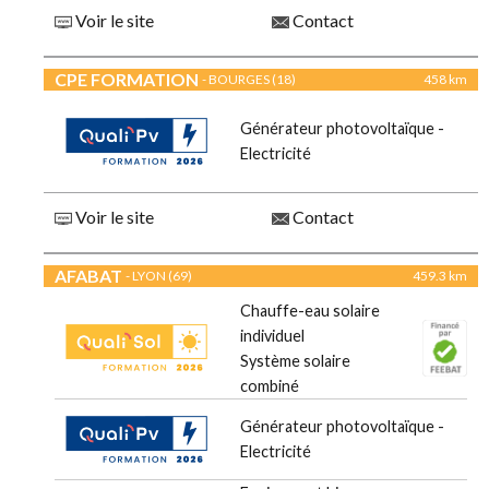
Voir le site
Contact
CPE FORMATION
- BOURGES (18)
458 km
Générateur photovoltaïque -
Electricité
Voir le site
Contact
AFABAT
- LYON (69)
459.3 km
Chauffe-eau solaire
individuel
Système solaire
combiné
Générateur photovoltaïque -
Electricité