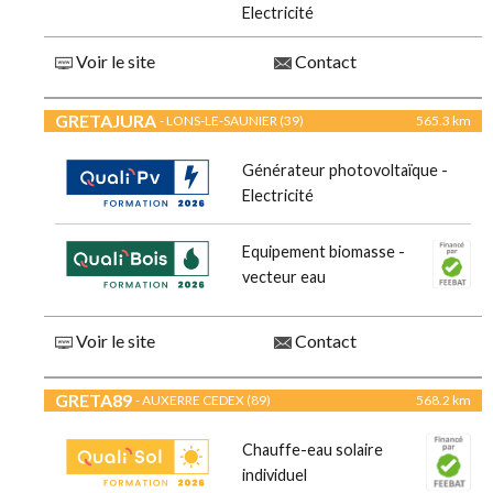
Electricité
Voir le site
Contact
GRETAJURA
- LONS-LE-SAUNIER (39)
565.3 km
Générateur photovoltaïque -
Electricité
Equipement biomasse -
vecteur eau
Voir le site
Contact
GRETA89
- AUXERRE CEDEX (89)
568.2 km
Chauffe-eau solaire
individuel