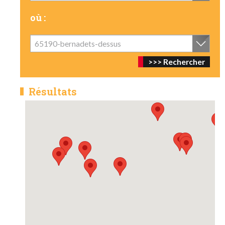
où :
65190-bernadets-dessus
Résultats