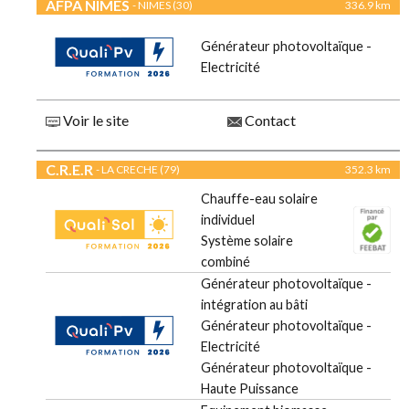
AFPA NIMES
- NIMES (30)
336.9 km
Générateur photovoltaïque -
Electricité
Voir le site
Contact
C.R.E.R
- LA CRECHE (79)
352.3 km
Chauffe-eau solaire
individuel
Système solaire
combiné
Générateur photovoltaïque -
intégration au bâti
Générateur photovoltaïque -
Electricité
Générateur photovoltaïque -
Haute Puissance