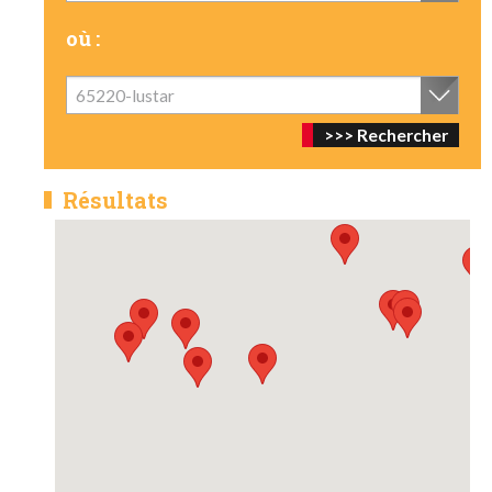
où :
65220-lustar
Résultats