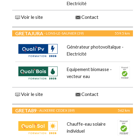
Electricité
Voir le site
Contact
GRETAJURA
- LONS-LE-SAUNIER (39)
559.5 km
Générateur photovoltaïque -
Electricité
Equipement biomasse -
vecteur eau
Voir le site
Contact
GRETA89
- AUXERRE CEDEX (89)
562 km
Chauffe-eau solaire
individuel