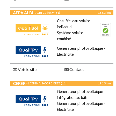
AFPA ALBI
- ALBI Cedex 9 (81)
166.3 km
Chauffe-eau solaire
individuel
Système solaire
combiné
Générateur photovoltaïque -
Electricité
Voir le site
Contact
CERER
- LEZIGNAN-CORBIERES (11)
196.3 km
Générateur photovoltaïque -
intégration au bâti
Générateur photovoltaïque -
Electricité