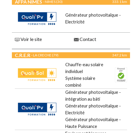
AFPA NIMES
- NIMES (30)
333.1 km
Générateur photovoltaïque -
Electricité
Voir le site
Contact
C.R.E.R
- LA CRECHE (79)
347.2 km
Chauffe-eau solaire
individuel
Système solaire
combiné
Générateur photovoltaïque -
intégration au bâti
Générateur photovoltaïque -
Electricité
Générateur photovoltaïque -
Haute Puissance