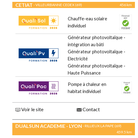
CETIAT
- VILLEURBANNE CEDEX (69)
456 km
Chauffe-eau solaire
individuel
Générateur photovoltaïque -
intégration au bâti
Générateur photovoltaïque -
Electricité
Générateur photovoltaïque -
Haute Puissance
Pompe à chaleur en
habitat individuel
Voir le site
Contact
DUALSUN ACADEMIE - LYON
- RILLIEUX LA PAPE (69)
459.5 km