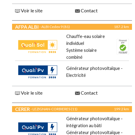
Voir le site
Contact
AFPA ALBI
- ALBI Cedex 9 (81)
187.2 km
Chauffe-eau solaire
individuel
Système solaire
combiné
Générateur photovoltaïque -
Electricité
Voir le site
Contact
CERER
- LEZIGNAN-CORBIERES (11)
199.2 km
Générateur photovoltaïque -
intégration au bâti
Générateur photovoltaïque -