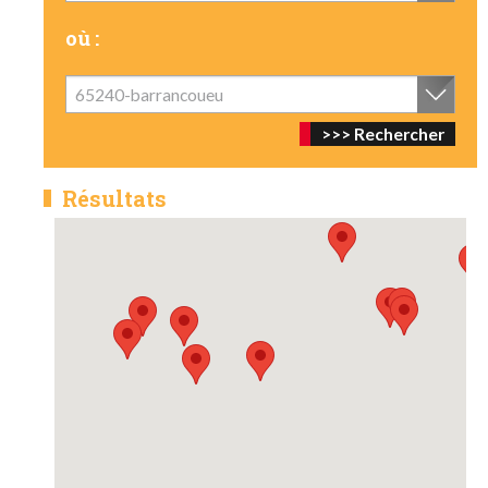
où :
65240-barrancoueu
Résultats