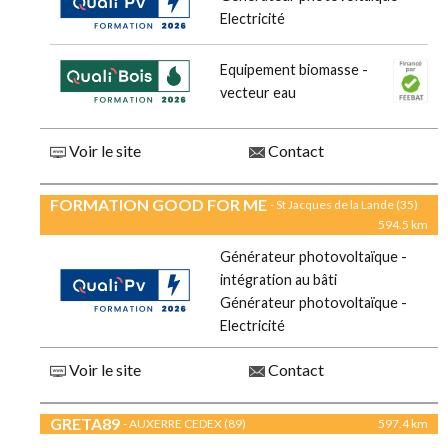
Electricité
Equipement biomasse -
vecteur eau
Voir le site
Contact
FORMATION GOOD FOR ME
- St Jacques de la Lande (35)
594.5 km
Générateur photovoltaïque -
intégration au bâti
Générateur photovoltaïque -
Electricité
Voir le site
Contact
GRETA89
- AUXERRE CEDEX (89)
597.4 km