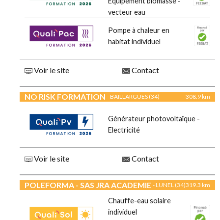
Equipement biomasse -
vecteur eau
Pompe à chaleur en
habitat individuel
Voir le site
Contact
NO RISK FORMATION
- BAILLARGUES (34)
308.9 km
Générateur photovoltaïque -
Electricité
Voir le site
Contact
POLEFORMA - SAS JRA ACADEMIE
- LUNEL (34)
319.3 km
Chauffe-eau solaire
individuel