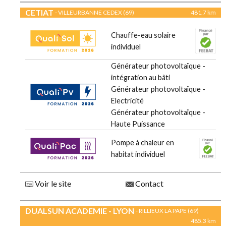
CETIAT
- VILLEURBANNE CEDEX (69)
481.7 km
Chauffe-eau solaire
individuel
Générateur photovoltaïque -
intégration au bâti
Générateur photovoltaïque -
Electricité
Générateur photovoltaïque -
Haute Puissance
Pompe à chaleur en
habitat individuel
Voir le site
Contact
DUALSUN ACADEMIE - LYON
- RILLIEUX LA PAPE (69)
485.3 km