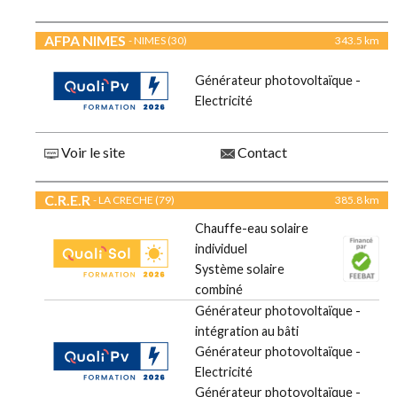
AFPA NIMES
- NIMES (30)
343.5 km
Générateur photovoltaïque -
Electricité
Voir le site
Contact
C.R.E.R
- LA CRECHE (79)
385.8 km
Chauffe-eau solaire
individuel
Système solaire
combiné
Générateur photovoltaïque -
intégration au bâti
Générateur photovoltaïque -
Electricité
Générateur photovoltaïque -