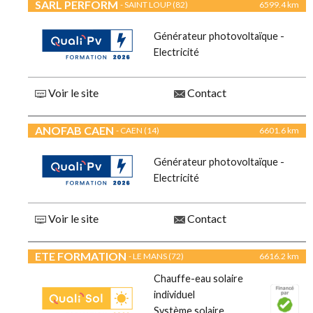
SARL PERFORM
- SAINT LOUP (82)
6599.4 km
Générateur photovoltaïque -
Electricité
Voir le site
Contact
ANOFAB CAEN
- CAEN (14)
6601.6 km
Générateur photovoltaïque -
Electricité
Voir le site
Contact
ETE FORMATION
- LE MANS (72)
6616.2 km
Chauffe-eau solaire
individuel
Système solaire