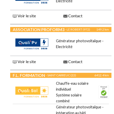
Electricité
Voir le site
Contact
ASSOCIATION PROFORM3
- LE ROBERT (972)
149.2 km
Générateur photovoltaïque -
Electricité
Voir le site
Contact
F.L. FORMATION
- SAINT CARREUC (22)
6412.4 km
Chauffe-eau solaire
individuel
Système solaire
combiné
Générateur photovoltaïque -
intégration au bâti