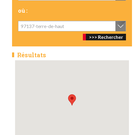
où :
97137-terre-de-haut
Résultats