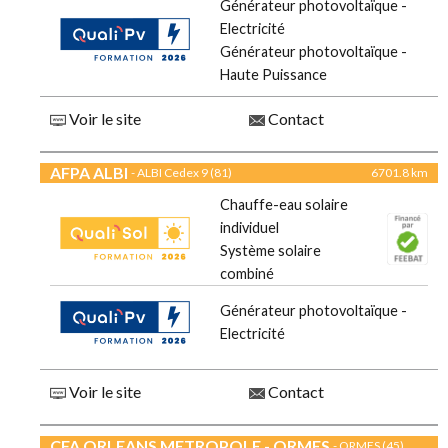
Générateur photovoltaïque -
Electricité
Générateur photovoltaïque -
Haute Puissance
Voir le site
Contact
AFPA ALBI
- ALBI Cedex 9 (81)
6701.8 km
Chauffe-eau solaire
individuel
Système solaire
combiné
Générateur photovoltaïque -
Electricité
Voir le site
Contact
CFA ORLEANS METROPOLE - ORMES
- ORMES (45)