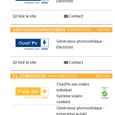
Electricité
Voir le site
Contact
ASSOCIATION PROFORM3
- LE ROBERT (972)
164.3 km
Générateur photovoltaïque -
Electricité
Voir le site
Contact
F.L. FORMATION
- SAINT CARREUC (22)
6415.3 km
Chauffe-eau solaire
individuel
Système solaire
combiné
Générateur photovoltaïque -
intégration au bâti