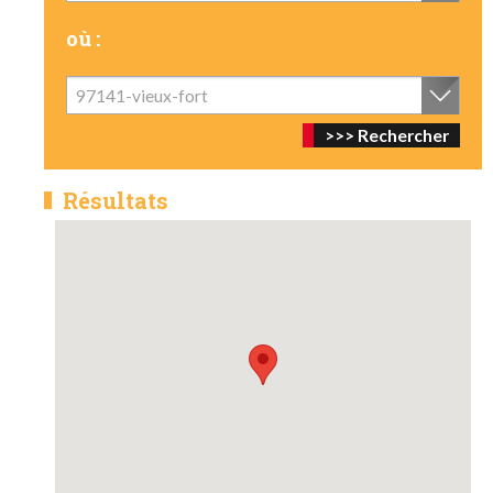
où :
97141-vieux-fort
Résultats