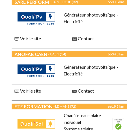
SARL PERFORM
- SAINT LOUP (82)
6603.8 km
Générateur photovoltaïque -
Electricité
Voir le site
Contact
ANOFAB CAEN
- CAEN (14)
6604.3 km
Générateur photovoltaïque -
Electricité
Voir le site
Contact
ETE FORMATION
- LE MANS (72)
6619.3 km
Chauffe-eau solaire
individuel
Système solaire