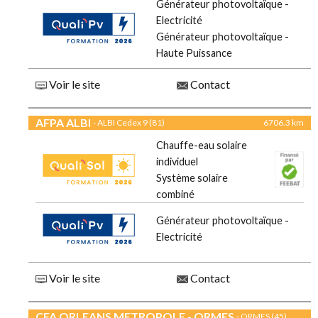
Générateur photovoltaïque -
Electricité
Générateur photovoltaïque -
Haute Puissance
Voir le site
Contact
AFPA ALBI
- ALBI Cedex 9 (81)
6706.3 km
Chauffe-eau solaire
individuel
Système solaire
combiné
Générateur photovoltaïque -
Electricité
Voir le site
Contact
CFA ORLEANS METROPOLE - ORMES
- ORMES (45)