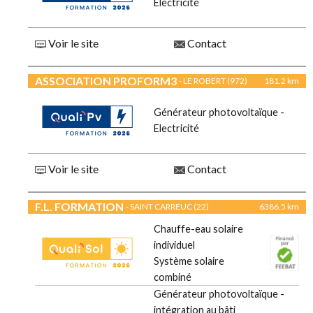
Electricité
Voir le site
Contact
ASSOCIATION PROFORM3
- LE ROBERT (972)
181.2 km
Générateur photovoltaïque -
Electricité
Voir le site
Contact
F.L. FORMATION
- SAINT CARREUC (22)
6386.5 km
Chauffe-eau solaire
individuel
Système solaire
combiné
Générateur photovoltaïque -
intégration au bâti