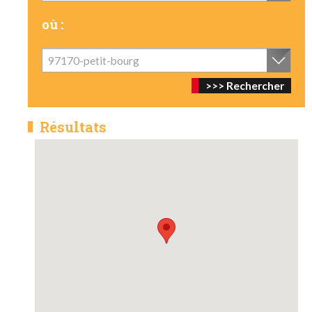
où :
97170-petit-bourg
Résultats