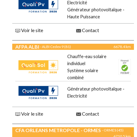
Electricité
Générateur photovoltaïque -
Haute Puissance
Voir le site
Contact
AFPA ALBI
- ALBI Cedex 9 (81)
6678.4 km
Chauffe-eau solaire
individuel
Système solaire
combiné
Générateur photovoltaïque -
Electricité
Voir le site
Contact
CFA ORLEANS METROPOLE - ORMES
- ORMES (45)
6710.5 km