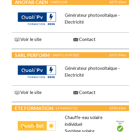
ANOFAB CAEN
- CAEN (14)
6575.4 km
Générateur photovoltaïque -
Electricité
Voir le site
Contact
SARL PERFORM
- SAINT LOUP (82)
6575.9 km
Générateur photovoltaïque -
Electricité
Voir le site
Contact
ETE FORMATION
- LE MANS (72)
6590.6 km
Chauffe-eau solaire
individuel
Système solaire