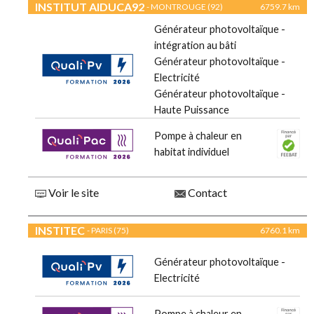
INSTITUT AIDUCA92
- MONTROUGE (92)
6759.7 km
Générateur photovoltaïque -
intégration au bâti
Générateur photovoltaïque -
Electricité
Générateur photovoltaïque -
Haute Puissance
Pompe à chaleur en
habitat individuel
Voir le site
Contact
INSTITEC
- PARIS (75)
6760.1 km
Générateur photovoltaïque -
Electricité
Pompe à chaleur en